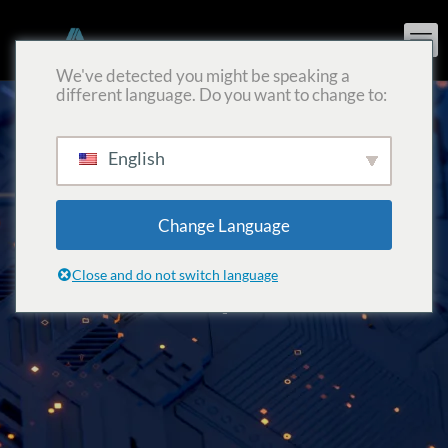
We've detected you might be speaking a
different language. Do you want to change to:
English
Change Language
アーキテクチャ・コン
Close and do not switch language
パイラ