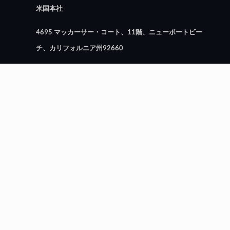
米国本社
4695 マッカーサー・コート、11階、ニューポートビー
チ、カリフォルニア州92660
台湾事務所
台北市慈雲路118号14楼9号
300196 新竹市東區
台湾（中華民国）