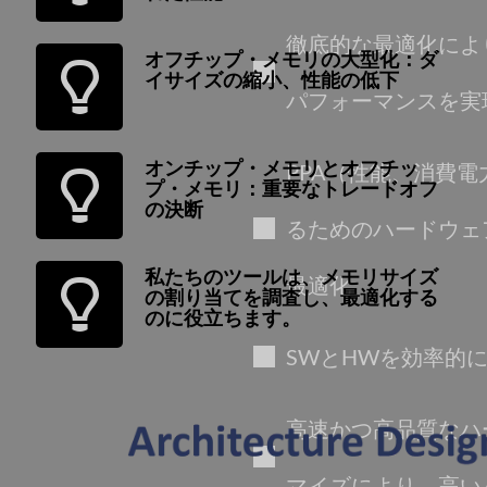
徹底的な最適化によ
オフチップ・メモリの大型化：ダ
イサイズの縮小、性能の低下
パフォーマンスを実
オンチップ・メモリとオフチッ
PPA（性能、消費
プ・メモリ：重要なトレードオフ
の決断
るためのハードウェ
私たちのツールは、メモリサイズ
最適化
の割り当てを調査し、最適化する
のに役立ちます。
SWとHWを効率的
高速かつ高品質なハ
マイズにより、高い