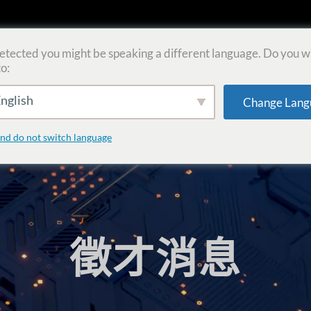
tected you might be speaking a different language. Do you w
o:
Arculus Lab
產品與解決方案
投資
nglish
Change Lang
and do not switch language
徵才消息